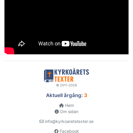
© 2011-2026
Aktuell årgång:
3
Hem
Om sidan
info@kyrkoaretstexter.se
Facebook