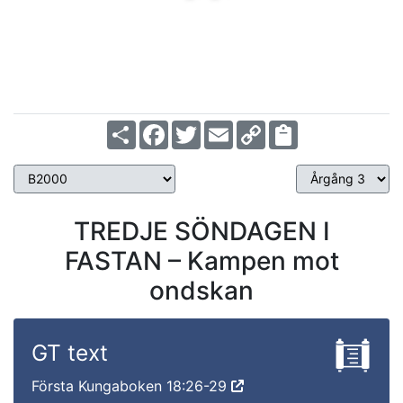
Share
Facebook
Twitter
Email
Copy
Link
TREDJE SÖNDAGEN I
FASTAN – Kampen mot
ondskan
GT text
Första Kungaboken 18:26-29