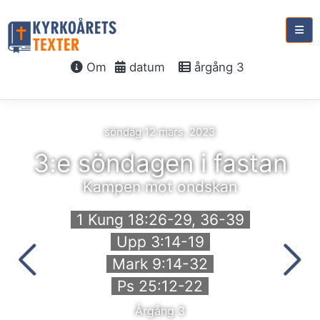
Om
datum
årgång 3
söndag 12 mars, 2023
3:e söndagen i fastan
Kampen mot ondskan
1 Kung 18:26-29, 36-39
Upp 3:14-19
Mark 9:14-32
Ps 25:12-22
Årgång 3