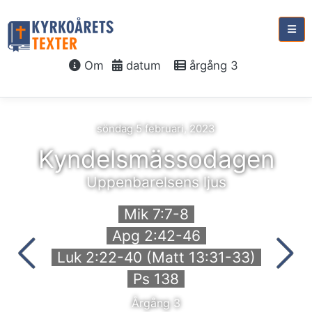
Om
datum
årgång 3
söndag 5 februari, 2023
Kyndelsmässodagen
Uppenbarelsens ljus
Mik 7:7-8
Apg 2:42-46
Luk 2:22-40 (Matt 13:31-33)
Ps 138
Årgång 3