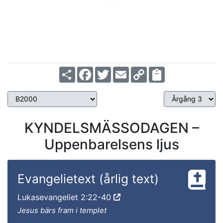
Share
Facebook
Twitter
Email
Copy
Link
KYNDELSMÄSSODAGEN –
Uppenbarelsens ljus
Evangelietext (årlig text)
Lukasevangeliet 2:22-40
Jesus bärs fram i templet