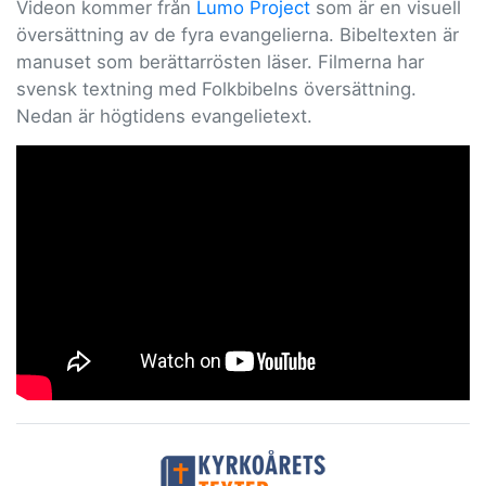
Videon kommer från
Lumo Project
som är en visuell
översättning av de fyra evangelierna. Bibeltexten är
manuset som berättarrösten läser. Filmerna har
svensk textning med Folkbibelns översättning.
Nedan är högtidens evangelietext.